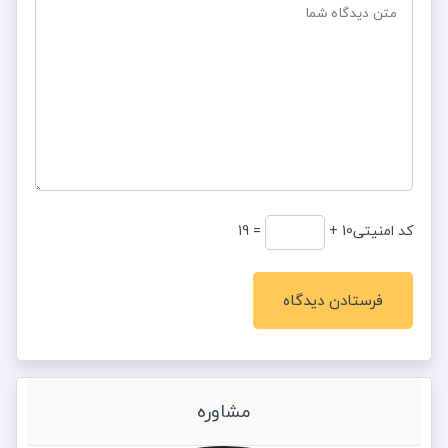
کد امنیتی
10 +
= 19
مشاوره