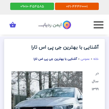
09010-454585
021-44420001
آشنایی با بهترین جی پی اس تارا
خانه
»
عمومی
»
آشنایی با بهترین جی پی اس تارا
در
سال
1399